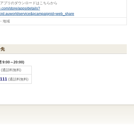
アプリのダウンロードはこちらから
le.com/store/apps/details?
roid.auworldservice&pcampaignid=web_share
国・地域
せ先
:00～20:00)
 (通話料無料)
-111
(通話料無料)