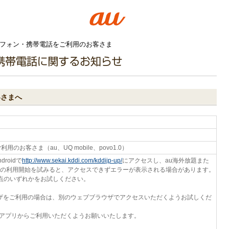
トフォン・携帯電話をご利用のお客さま
客さまへ
用のお客さま（au、UQ mobile、povo1.0）
roidで
http://www.sekai.kddi.com/kddijp-up/
にアクセスし、au海外放題また
の利用開始を試みると、アクセスできずエラーが表示される場合があります。
点のいずれかをお試しください。
ブラウザをご利用の場合は、別のウェブブラウザでアクセスいただくようお試しくだ
用アプリからご利用いただくようお願いいたします。