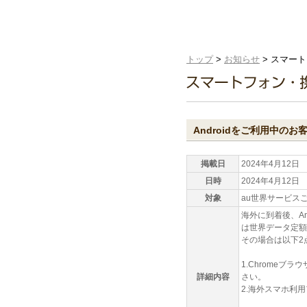
トップ
>
お知らせ
> スマー
Androidをご利用中のお
掲載日
2024年4月12日
日時
2024年4月12日
対象
au世界サービスご利
海外に到着後、And
は世界データ定額
その場合は以下2
1.Chrome
詳細内容
さい。
2.海外スマホ利