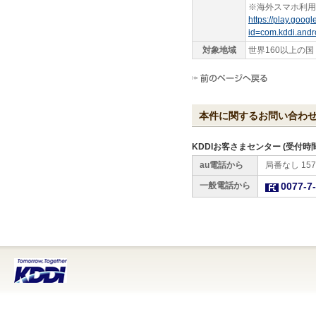
※海外スマホ利用
https://play.goog
id=com.kddi.and
対象地域
世界160以上の
本件に関するお問い合わ
KDDIお客さまセンター (受付時間 9
au電話から
局番なし 157
一般電話から
0077-7