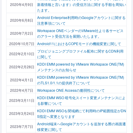
2020年4月9日
新着情報と言います）の受信方法に関する手順を周知い
たます。
Android Enterprise利用時のGoogleアカウントに関する
2020年6月8日
注意事項について
Workspace ONEベンダーのVMware社より各サービス
2020年7月2日
のアラート受信方法を展開いたします。
2020年10月7日
Android11におけるCOPEモードの機能変更に関して
プロビジョニングプロファイル配布に関するCDN利用
2022年2月10日
に関して
KDDI EMM powered by VMware Workspace ONE(TM)
2022年2月28日
メンテナンスのお知らせ
KDDI EMM powered by VMware Workspace ONE(TM)
2022年4月1日
のTLS1.0/1.1の提供終了について
2022年4月7日
Workspace ONE Accessの脆弱性について
KDDI EMM WSO 暗号化スイート変更メンテナンスによ
2023年3月11日
る影響について
KDDI EMM WSOを閉域網にて利用時のIP範囲指定がDN
2023年3月24日
S指定へ変更となります
Android端末へGoogleアカウントを追加する際の画面遷
2023年7月7日
移変更に関して